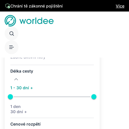
Chrání tě zákonné pojištění
Více
Aktivní filtry (0)
Žádné aktivní filtry
Délka cesty
1 - 30 dní +
1 den
30 dní +
Cenové rozpětí