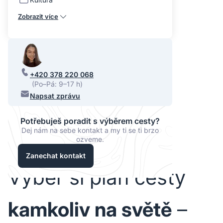
Zobrazit více
+420 378 220 068
(Po–Pá: 9–17 h)
Napsat zprávu
Potřebuješ poradit s výběrem cesty?
Dej nám na sebe kontakt a my ti se ti brzo
ozveme.
Zanechat kontakt
Vyber si plán cesty
kamkoliv na světě
–