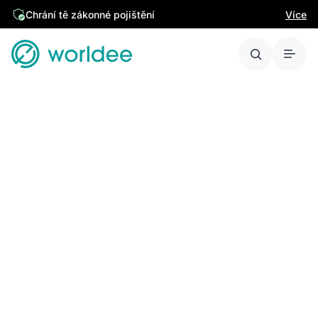
Chrání tě zákonné pojištění
Více