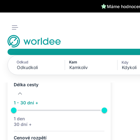
Máme hodnocení
Odkud
Kam
Kdy
Aktivní filtry (0)
Kdykoli
Žádné aktivní filtry
Délka cesty
1 - 30 dní +
1 den
30 dní +
Cenové rozpětí