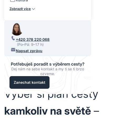
Zobrazit více
+420 378 220 068
(Po–Pá: 9–17 h)
Napsat zprávu
Potřebuješ poradit s výběrem cesty?
Dej nám na sebe kontakt a my ti se ti brzo
ozveme.
Zanechat kontakt
Vyber si plán cesty
kamkoliv na světě
–