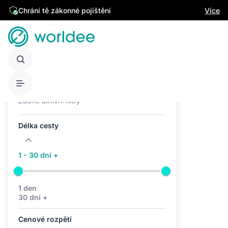
Chrání tě zákonné pojištění
Více
Aktivní filtry (0)
Žádné aktivní filtry
Délka cesty
1 - 30 dní +
1 den
30 dní +
Cenové rozpětí