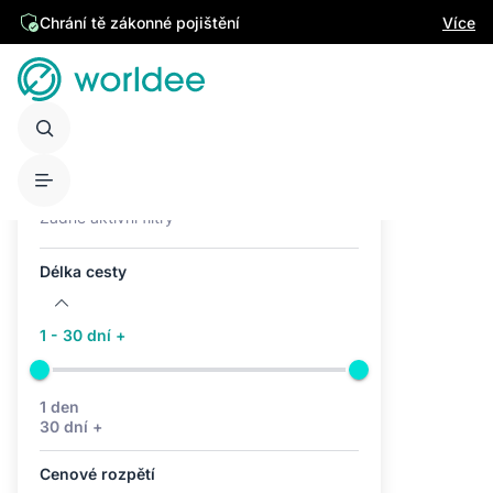
Chrání tě zákonné pojištění
Více
Aktivní filtry (0)
Žádné aktivní filtry
Délka cesty
1 - 30 dní +
1 den
30 dní +
Cenové rozpětí