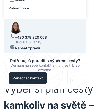
Zobrazit více
+420 378 220 068
(Po–Pá: 9–17 h)
Napsat zprávu
Potřebuješ poradit s výběrem cesty?
Dej nám na sebe kontakt a my ti se ti brzo
ozveme.
Zanechat kontakt
Vyber si plán cesty
kamkoliv na světě
–