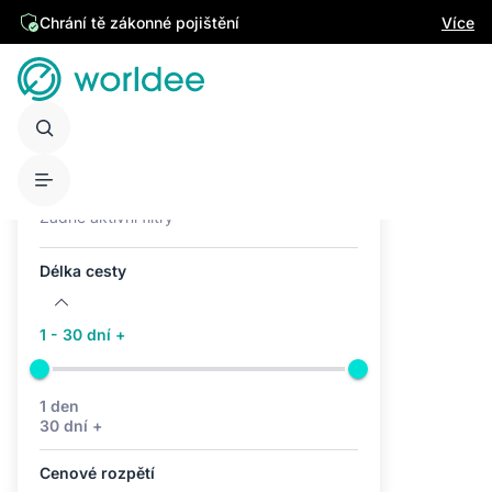
Chrání tě zákonné pojištění
Více
Aktivní filtry (0)
Žádné aktivní filtry
Délka cesty
1 - 30 dní +
1 den
30 dní +
Cenové rozpětí