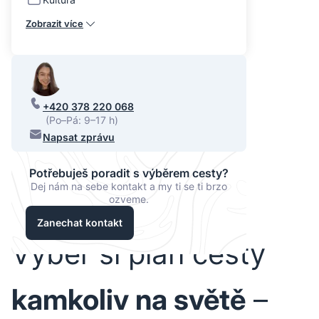
Zobrazit více
+420 378 220 068
(Po–Pá: 9–17 h)
Napsat zprávu
Potřebuješ poradit s výběrem cesty?
Dej nám na sebe kontakt a my ti se ti brzo
ozveme.
Zanechat kontakt
Vyber si plán cesty
kamkoliv na světě
–