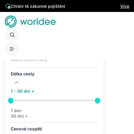
Chrání tě zákonné pojištění
Více
Aktivní filtry (0)
Žádné aktivní filtry
Délka cesty
1 - 30 dní +
1 den
30 dní +
Cenové rozpětí