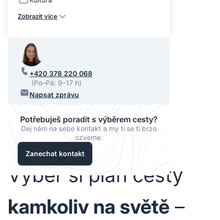
Zobrazit více
+420 378 220 068
(Po–Pá: 9–17 h)
Napsat zprávu
Potřebuješ poradit s výběrem cesty?
Dej nám na sebe kontakt a my ti se ti brzo
ozveme.
Zanechat kontakt
Vyber si plán cesty
kamkoliv na světě
–