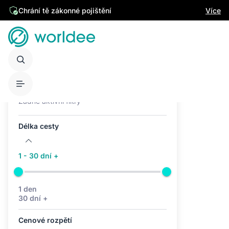
Chrání tě zákonné pojištění
Více
Aktivní filtry (0)
Žádné aktivní filtry
Délka cesty
1 - 30 dní +
1 den
30 dní +
Cenové rozpětí