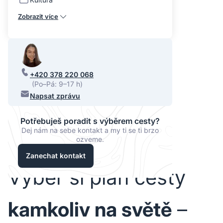
Zobrazit více
+420 378 220 068
(Po–Pá: 9–17 h)
Napsat zprávu
Potřebuješ poradit s výběrem cesty?
Dej nám na sebe kontakt a my ti se ti brzo
ozveme.
Zanechat kontakt
Vyber si plán cesty
kamkoliv na světě
–