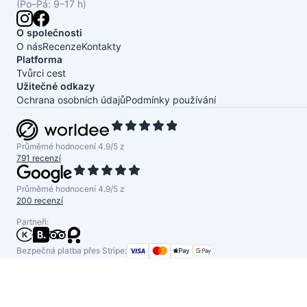
(Po–Pá: 9–17 h)
O společnosti
O nás
Recenze
Kontakty
Platforma
Tvůrci cest
Užitečné odkazy
Ochrana osobních údajů
Podmínky používání
Průměrné hodnocení 4.9/5 z
791 recenzí
Průměrné hodnocení 4.9/5 z
200 recenzí
Partneři:
Bezpečná platba přes Stripe: