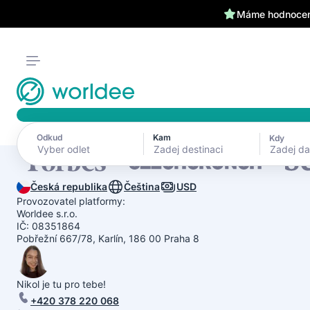
Máme hodnocení
Odkud
Kam
Kdy
Zadej d
Česká republika
Čeština
USD
Provozovatel platformy:
Worldee s.r.o.
IČ: 08351864
Pobřežní 667/78, Karlín, 186 00 Praha 8
Nikol je tu pro tebe!
+420 378 220 068