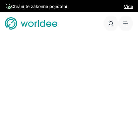
Chrání tě zákonné pojištění
Více