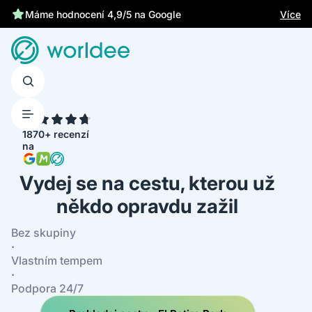
Chrání tě zákonné pojištění
Více
4.7
1870+ recenzí
na
Vydej se na cestu, kterou už
někdo opravdu zažil
Bez skupiny
·
Vlastním tempem
·
Podpora 24/7