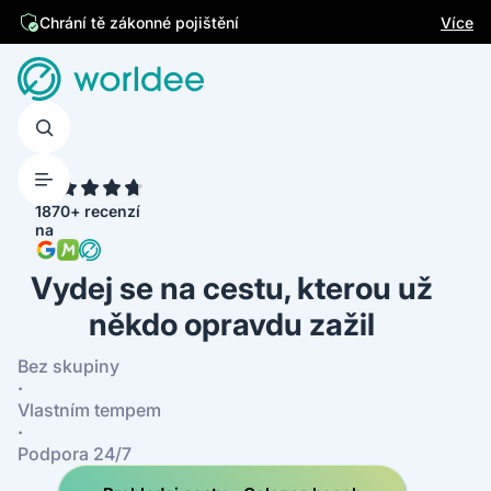
Jsme česká firma
Více
Chrání tě zákonné pojištění
4.7
1870+ recenzí
na
Vydej se na cestu, kterou už
někdo opravdu zažil
Bez skupiny
·
Vlastním tempem
·
Podpora 24/7