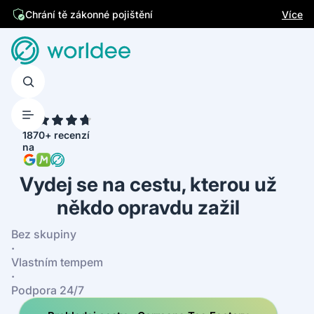
Jsme česká firma
Více
Chrání tě zákonné pojištění
4.7
1870+ recenzí
na
Vydej se na cestu, kterou už
někdo opravdu zažil
Bez skupiny
·
Vlastním tempem
·
Podpora 24/7