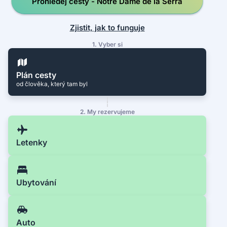
Prohledej cesty - Notre Dame de la Serra
Zjistit, jak to funguje
1. Vyber si
Plán cesty
od člověka, který tam byl
2. My rezervujeme
Letenky
Ubytování
Auto