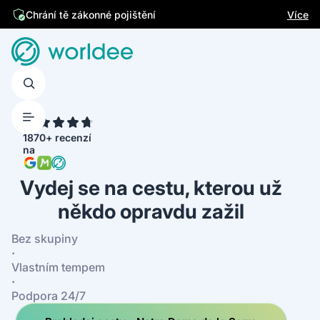
Jsme česká firma
Více
Chrání tě zákonné pojištění
4.7
1870+ recenzí
na
Vydej se na cestu, kterou už
někdo opravdu zažil
Bez skupiny
·
Vlastním tempem
·
Podpora 24/7