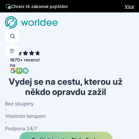
Jsme česká firma
Více
Chrání tě zákonné pojištění
4.7
1870+ recenzí
na
Vydej se na cestu, kterou už
někdo opravdu zažil
Bez skupiny
·
Vlastním tempem
·
Podpora 24/7