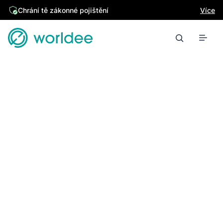
Chrání tě zákonné pojištění
Více