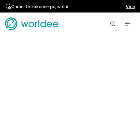
Chrání tě zákonné pojištění
Více