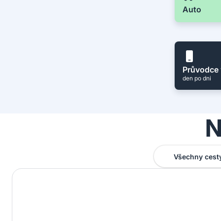
Auto
Průvodce 
den po dni
N
Všechny cest