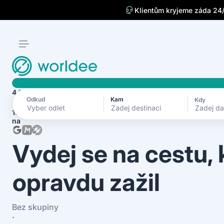
Klientům kryjeme záda 24
4.7
Odkud
Kam
Kdy
Zadej d
1870+ recenzí
na
Vydej se na cestu,
opravdu zažil
Bez skupiny
·