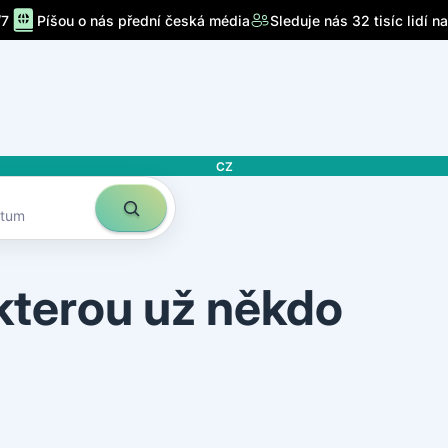
/7
Píšou o nás přední česká média
Sleduje nás 32 tisíc lidí n
CZ
atum
 kterou už někdo