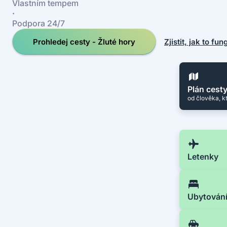
Vlastním tempem
·
Podpora 24/7
Prohledej cesty - Žluté hory
Zjistit, jak to fun
Plán cest
od člověka, k
Letenky
Ubytován