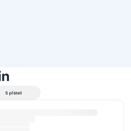
in
S přáteli