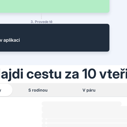
3. Provede tě
v aplikaci
ajdi cestu za 10 vteř
y
S rodinou
V páru