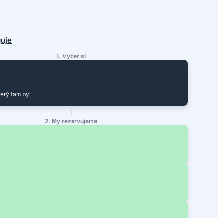
guje
1. Vyber si
y
terý tam byl
2. My rezervujeme
í