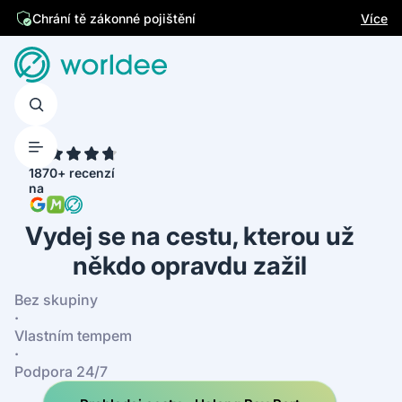
Jsme česká firma
Více
4.7
1870+ recenzí
na
Vydej se na cestu, kterou už
někdo opravdu zažil
Bez skupiny
·
Vlastním tempem
·
Podpora 24/7