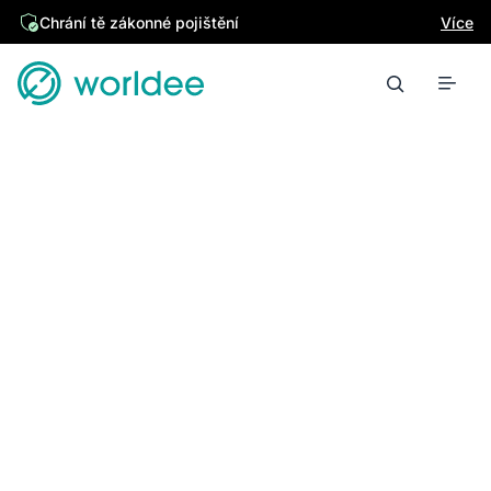
Chrání tě zákonné pojištění
Více