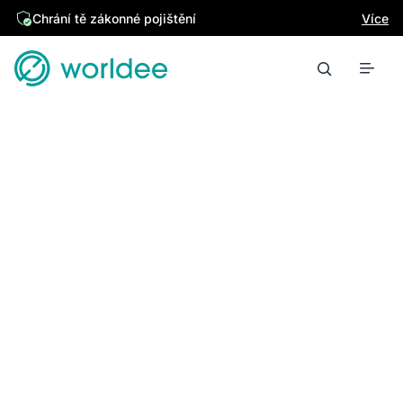
Chrání tě zákonné pojištění
Více