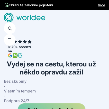
Jsme česká firma
Více
4.7
1870+ recenzí
na
Vydej se na cestu, kterou už
někdo opravdu zažil
Bez skupiny
·
Vlastním tempem
·
Podpora 24/7