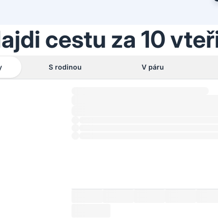
ajdi cestu za 10 vteř
y
S rodinou
V páru