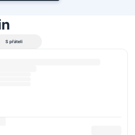
in
S přáteli