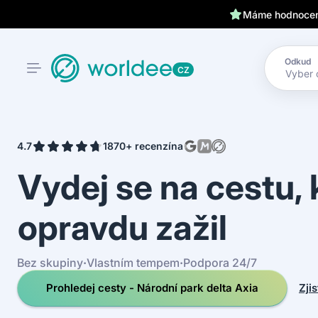
Klientům kryjeme záda 24
Máme hodnocení
Odkud
CZ
4.7
1870+ recenzí
na
Vydej se na cestu,
opravdu zažil
Bez skupiny
·
Vlastním tempem
·
Podpora 24/7
Prohledej cesty - Národní park delta Axia
Zjis