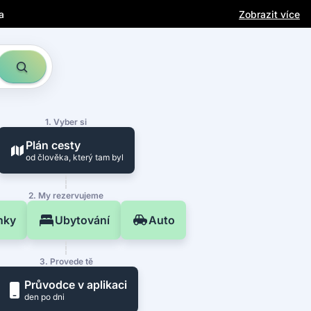
a Instagramu
Zobrazit více
a
1. Vyber si
Plán cesty
od člověka, který tam byl
2. My rezervujeme
nky
Ubytování
Auto
3. Provede tě
Průvodce v aplikaci
den po dni