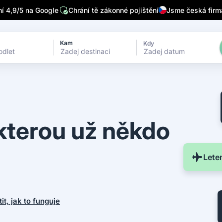
/7
Píšou o nás přední česká média
Sleduje nás 32 tisíc lidí n
 4,9/5 na Google
Chrání tě zákonné pojištění
Jsme česká firm
Kam
Kdy
Zadej datum
 kterou už někdo
Lete
tit, jak to funguje