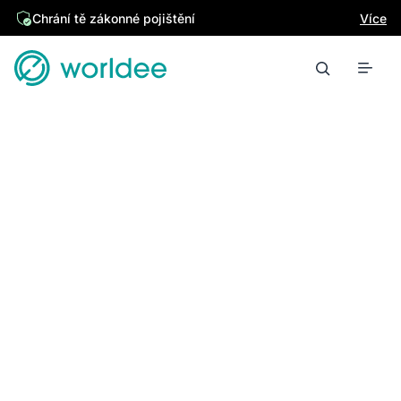
Chrání tě zákonné pojištění
Více