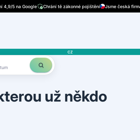
/7
Píšou o nás přední česká média
Sleduje nás 32 tisíc lidí n
 4,9/5 na Google
Chrání tě zákonné pojištění
Jsme česká firm
CZ
atum
 kterou už někdo