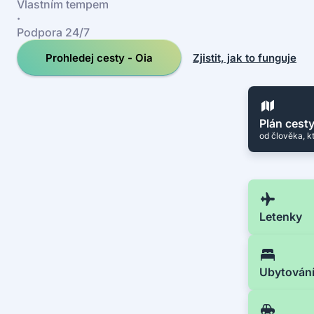
Vlastním tempem
·
Podpora 24/7
Prohledej cesty - Oia
Zjistit, jak to funguje
Plán cest
od člověka, k
Letenky
Ubytován