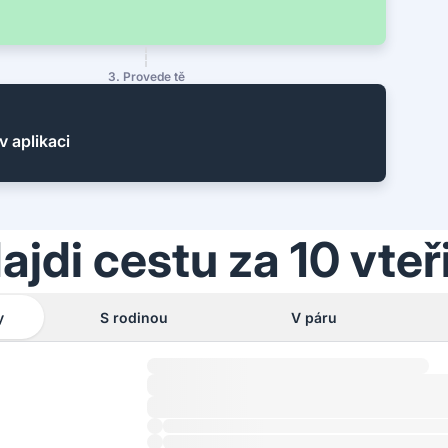
3. Provede tě
v aplikaci
ajdi cestu za 10 vteř
y
S rodinou
V páru