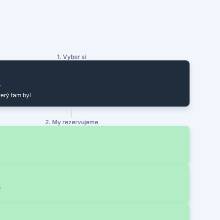
1. Vyber si
y
terý tam byl
2. My rezervujeme
í