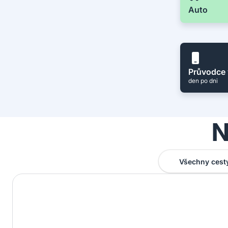
Auto
Průvodce 
den po dni
N
Všechny cest