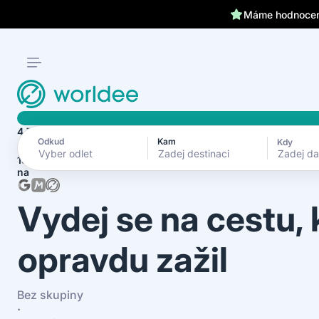
Klientům kryjeme záda 24
Máme hodnocení
4.7
Odkud
Kam
Kdy
Zadej d
1870+ recenzí
na
Vydej se na cestu,
opravdu zažil
Bez skupiny
·