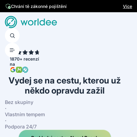
Jsme česká firma
Více
4.7
1870+ recenzí
na
Vydej se na cestu, kterou už
někdo opravdu zažil
Bez skupiny
·
Vlastním tempem
·
Podpora 24/7