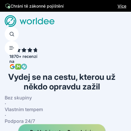
Jsme česká firma
Více
Chrání tě zákonné pojištění
4.7
1870+ recenzí
na
Vydej se na cestu, kterou už
někdo opravdu zažil
Bez skupiny
·
Vlastním tempem
·
Podpora 24/7