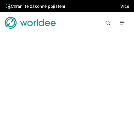
Chrání tě zákonné pojištění
Více