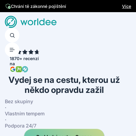
Jsme česká firma
Více
4.7
1870+ recenzí
na
Vydej se na cestu, kterou už
někdo opravdu zažil
Bez skupiny
·
Vlastním tempem
·
Podpora 24/7