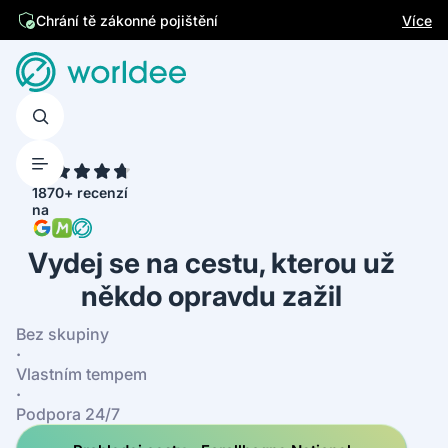
Jsme česká firma
Více
Chrání tě zákonné pojištění
4.7
1870+ recenzí
na
Vydej se na cestu, kterou už
někdo opravdu zažil
Bez skupiny
·
Vlastním tempem
·
Podpora 24/7