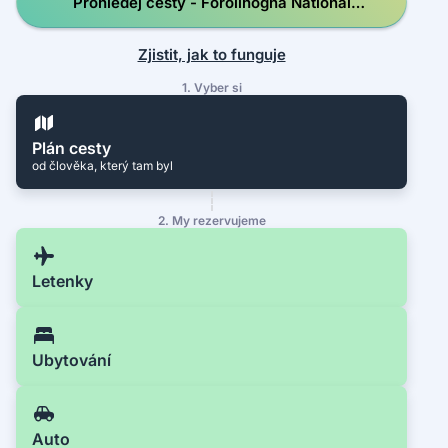
Prohledej cesty - Forollhogna National
Park
Zjistit, jak to funguje
1. Vyber si
Plán cesty
od člověka, který tam byl
2. My rezervujeme
Letenky
Ubytování
Auto