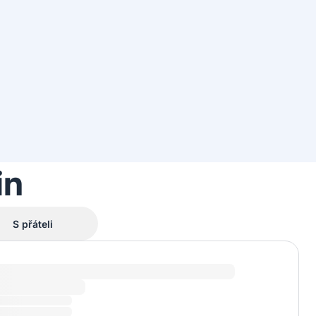
in
S přáteli