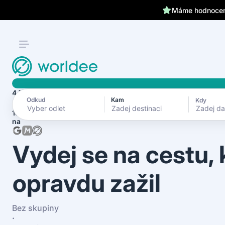
Klientům kryjeme záda 24
4.7
Odkud
Kam
Kdy
Zadej d
1870+ recenzí
na
Vydej se na cestu,
opravdu zažil
Bez skupiny
·