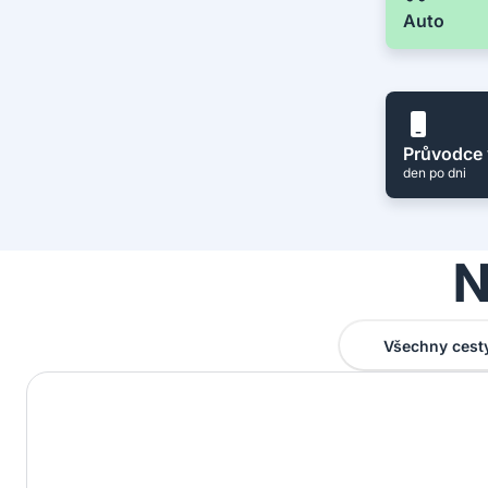
Auto
Průvodce 
den po dni
N
Všechny cest