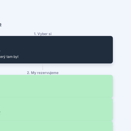
e
1. Vyber si
y
terý tam byl
2. My rezervujeme
í