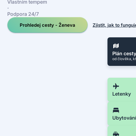
Vlastním tempem
·
Podpora 24/7
Prohledej cesty - Ženeva
Zjistit, jak to funguj
Plán cest
od člověka, k
Letenky
Ubytován