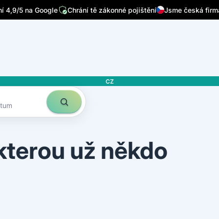
/7
Píšou o nás přední česká média
Sleduje nás 32 tisíc lidí n
CZ
atum
 kterou už někdo