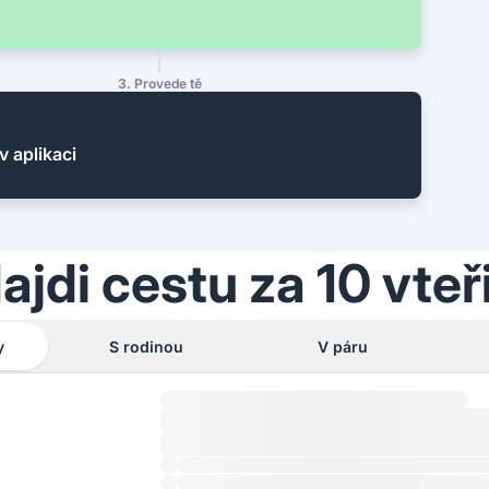
3. Provede tě
v aplikaci
ajdi cestu za 10 vteř
y
S rodinou
V páru