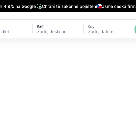
 4,9/5 na Google
Chrání tě zákonné pojištění
Jsme česká firm
Kam
Kdy
Zadej datum