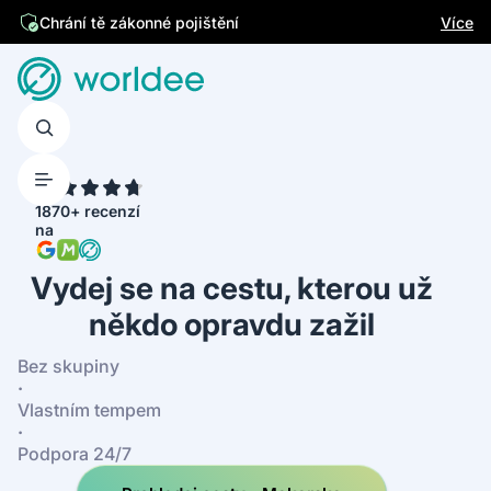
Jsme česká firma
Více
4.7
1870+ recenzí
na
Vydej se na cestu, kterou už
někdo opravdu zažil
Bez skupiny
·
Vlastním tempem
·
Podpora 24/7