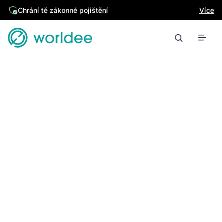
Chrání tě zákonné pojištění
Více