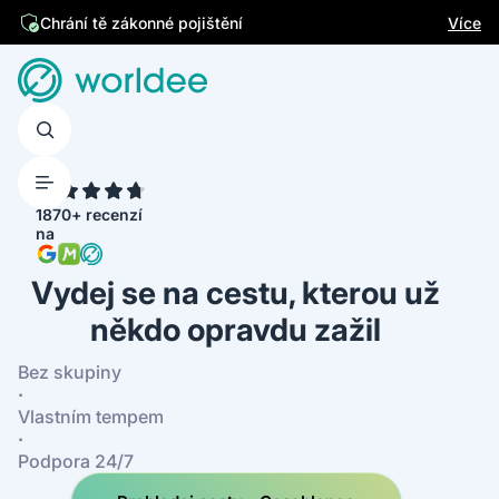
Jsme česká firma
Více
Chrání tě zákonné pojištění
4.7
1870+ recenzí
na
Vydej se na cestu, kterou už
někdo opravdu zažil
Bez skupiny
·
Vlastním tempem
·
Podpora 24/7