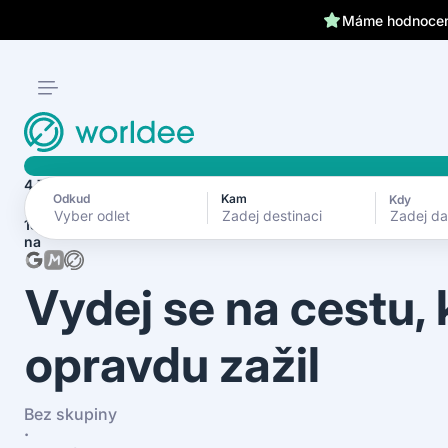
Máme hodnocení
4.7
Odkud
Kam
Kdy
Zadej d
1870+ recenzí
na
Vydej se na cestu,
opravdu zažil
Bez skupiny
·