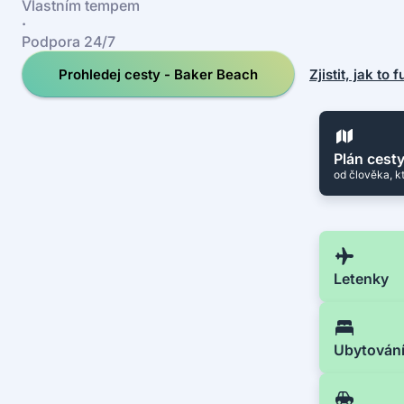
Vlastním tempem
·
Podpora 24/7
Prohledej cesty - Baker Beach
Zjistit, jak to 
Plán cest
od člověka, k
Letenky
Ubytován