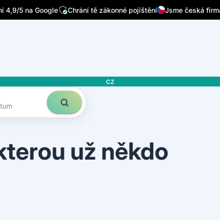
 4,9/5 na Google
Chrání tě zákonné pojištění
Jsme česká firm
CZ
atum
 kterou už někdo