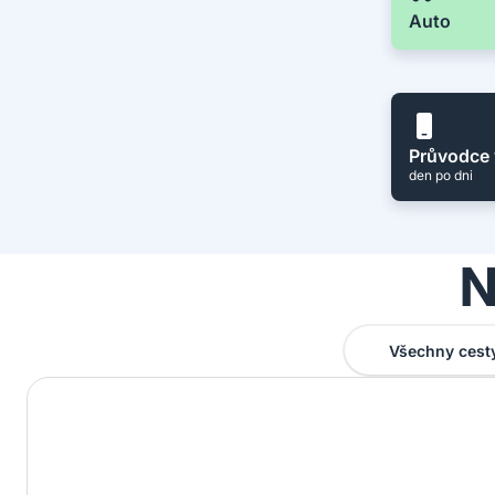
Auto
Průvodce 
den po dni
N
Všechny cest