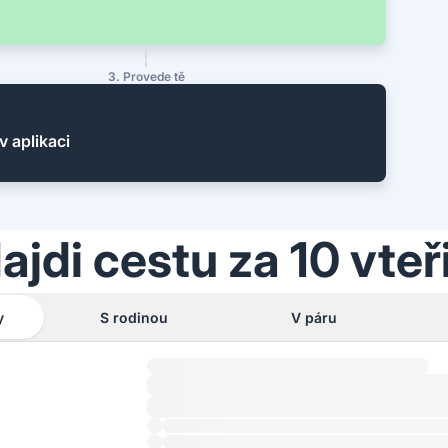
3. Provede tě
v aplikaci
ajdi cestu za 10 vteř
y
S rodinou
V páru