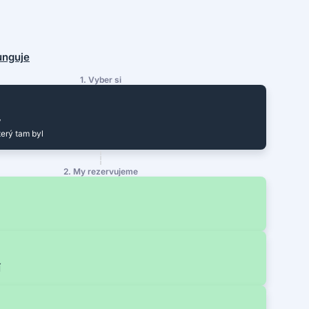
funguje
1. Vyber si
y
terý tam byl
2. My rezervujeme
í