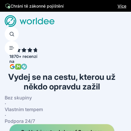
Jsme česká firma
Více
Chrání tě zákonné pojištění
4.7
1870+ recenzí
na
Vydej se na cestu, kterou už
někdo opravdu zažil
Bez skupiny
·
Vlastním tempem
·
Podpora 24/7