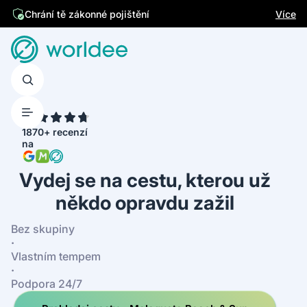
Jsme česká firma
Více
Chrání tě zákonné pojištění
4.7
1870+ recenzí
na
Vydej se na cestu, kterou už
někdo opravdu zažil
Bez skupiny
·
Vlastním tempem
·
Podpora 24/7