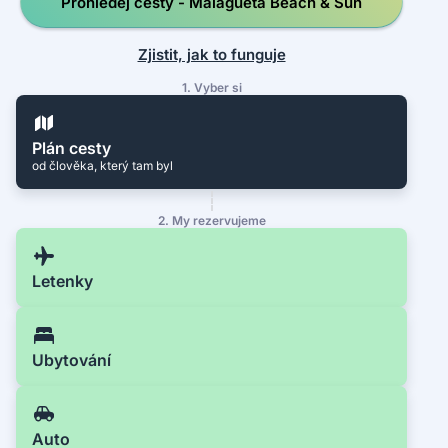
Prohledej cesty - Malagueta Beach & Sun
Zjistit, jak to funguje
1. Vyber si
Plán cesty
od člověka, který tam byl
2. My rezervujeme
Letenky
Ubytování
Auto