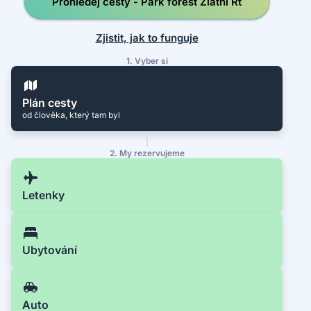
Prohledej cesty - Park forest Zlatni Rt
Zjistit, jak to funguje
1. Vyber si
Plán cesty
od člověka, který tam byl
2. My rezervujeme
Letenky
Ubytování
Auto