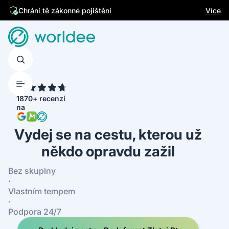
Jsme česká firma
Více
Chrání tě zákonné pojištění
4.7
1870+ recenzí
na
Vydej se na cestu, kterou už
někdo opravdu zažil
Bez skupiny
·
Vlastním tempem
·
Podpora 24/7