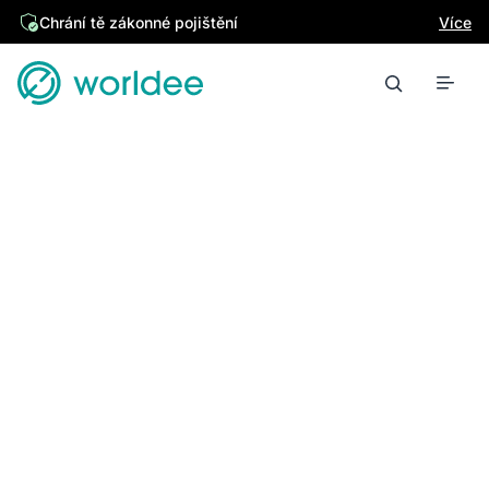
Chrání tě zákonné pojištění
Více