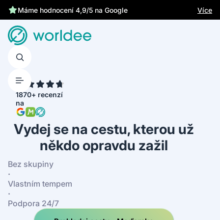
Více
Máme hodnocení 4,9/5 na Google
4.7
1870+ recenzí
na
Vydej se na cestu, kterou už
někdo opravdu zažil
Bez skupiny
·
Vlastním tempem
·
Podpora 24/7