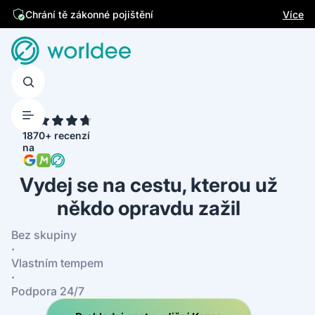
Jsme česká firma
Více
4.7
1870+ recenzí
na
Vydej se na cestu, kterou už
někdo opravdu zažil
Bez skupiny
·
Vlastním tempem
·
Podpora 24/7