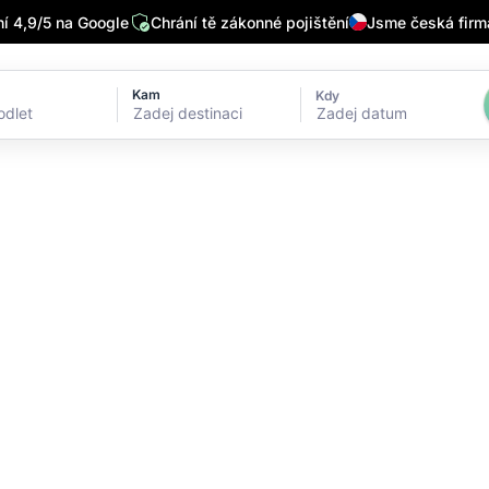
 4,9/5 na Google
Chrání tě zákonné pojištění
Jsme česká firm
Kam
Kdy
Zadej datum