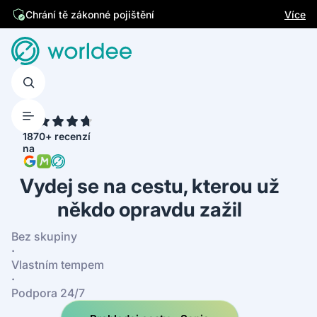
Jsme česká firma
Více
4.7
1870+ recenzí
na
Vydej se na cestu, kterou už
někdo opravdu zažil
Bez skupiny
·
Vlastním tempem
·
Podpora 24/7