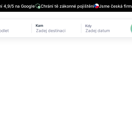
 4,9/5 na Google
Chrání tě zákonné pojištění
Jsme česká firm
Kam
Kdy
Zadej datum