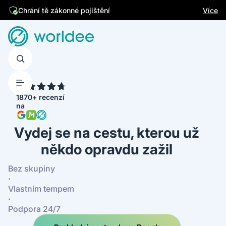
Jsme česká firma
Více
4.7
1870+ recenzí
na
Vydej se na cestu, kterou už
někdo opravdu zažil
Bez skupiny
·
Vlastním tempem
·
Podpora 24/7