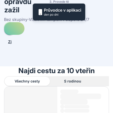
opravdu
3. Provede tě
zažil
Průvodce v aplikaci
den po dni
Bez skupiny
·
Vlastním tempem
·
Podpora 24/7
Prohledej
cesty
-
Zjistit,
Provincie
jak
Siena
to
funguje
Najdi cestu za 10 vteřin
Všechny cesty
S rodinou