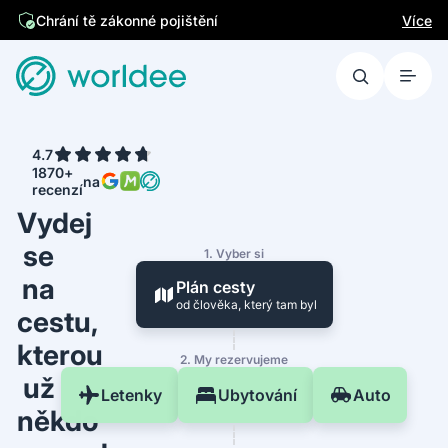
Jsme česká firma
Více
Chrání tě zákonné pojištění
4.7
1870+
na
recenzí
Vydej
se
1. Vyber si
na
Plán cesty
od člověka, který tam byl
cestu,
kterou
2. My rezervujeme
už
Letenky
Ubytování
Auto
někdo