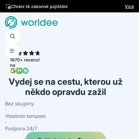
Jsme česká firma
Více
Chrání tě zákonné pojištění
4.7
1870+ recenzí
na
Vydej se na cestu, kterou už
někdo opravdu zažil
Bez skupiny
·
Vlastním tempem
·
Podpora 24/7