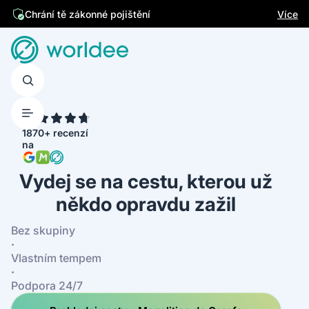
Jsme česká firma
Více
Chrání tě zákonné pojištění
4.7
1870+ recenzí
na
Vydej se na cestu, kterou už
někdo opravdu zažil
Bez skupiny
·
Vlastním tempem
·
Podpora 24/7