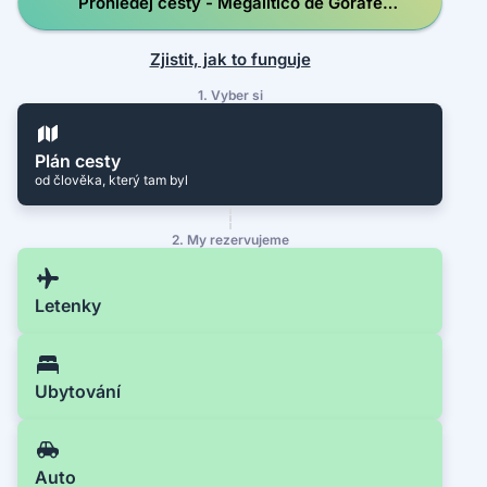
Prohledej cesty - Megalitico de Gorafe
Park
Zjistit, jak to funguje
1. Vyber si
Plán cesty
od člověka, který tam byl
2. My rezervujeme
Letenky
Ubytování
Auto