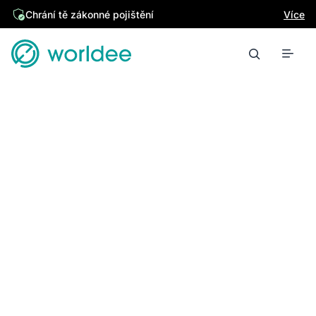
Chrání tě zákonné pojištění
Více